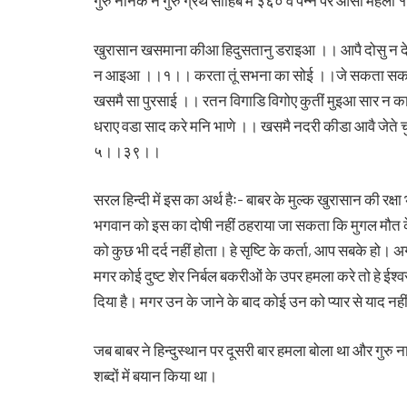
गुरु नानक ने गुरु ग्रंथ साहिब में ३६० वे पन्ने पर आसा महला १
खुरासान खसमाना कीआ हिदुसतानु डराइआ ।। आपै दोसु न देई
न आइआ ।।१।। करता तूं सभना का सोई ।।जे सकता सकते कउ 
खसमै सा पुरसाई ।। रतन विगाडि विगोए कुतीं मुइआ सार न क
धराए वडा साद करे मनि भाणे ।। खसमै नदरी कीडा आवै जेते च
५।।३९।।
सरल हिन्दी में इस का अर्थ हैः- बाबर के मुल्क खुरासान की रक्
भगवान को इस का दोषी नहीं ठहराया जा सकता कि मुगल मौत के स
को कुछ भी दर्द नहीं होता। हे सृष्टि के कर्ता, आप सबके हो। 
मगर कोई दुष्ट शेर निर्बल बकरीओं के उपर हमला करे तो हे ईश्वर 
दिया है। मगर उन के जाने के बाद कोई उन को प्यार से याद नही
जब बाबर ने हिन्दुस्थान पर दूसरी बार हमला बोला था और गुरु
शब्दों में बयान किया था।