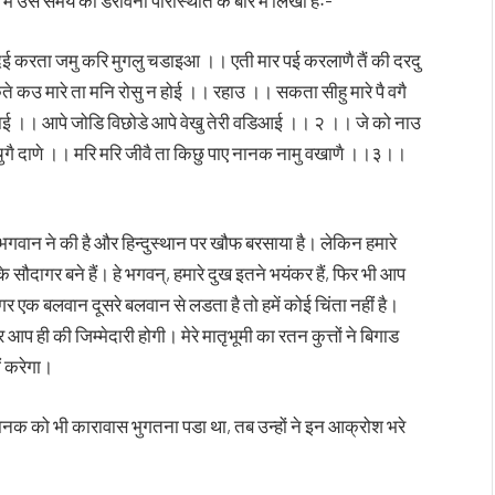
 में उस समय की डरावनी परिस्थिति के बारे में लिखा हैः-
 करता जमु करि मुगलु चडाइआ ।। एती मार पई करलाणै तैं की दरदु
मारे ता मनि रोसु न होई ।। रहाउ ।। सकता सीहु मारे पै वगै
ाई ।। आपे जोडि विछोडे आपे वेखु तेरी वडिआई ।। २ ।। जे को नाउ
ुगै दाणे ।। मरि मरि जीवै ता किछु पाए नानक नामु वखाणै ।।३।।
षा भगवान ने की है और हिन्दुस्थान पर खौफ बरसाया है। लेकिन हमारे
ौदागर बने हैं। हे भगवन्, हमारे दुख इतने भयंकर हैं, फिर भी आप
अगर एक बलवान दूसरे बलवान से लडता है तो हमें कोई चिंता नहीं है।
आप ही की जिम्मेदारी होगी। मेरे मातृभूमी का रतन कुत्तों ने बिगाड
ं करेगा।
 नानक को भी कारावास भुगतना पडा था, तब उन्हों ने इन आक्रोश भरे